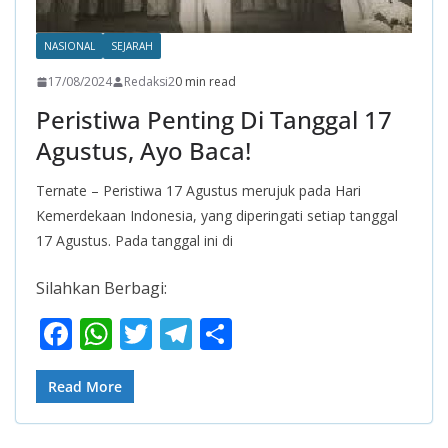
NASIONAL
SEJARAH
17/08/2024
Redaksi2
0 min read
Peristiwa Penting Di Tanggal 17
Agustus, Ayo Baca!
Ternate – Peristiwa 17 Agustus merujuk pada Hari
Kemerdekaan Indonesia, yang diperingati setiap tanggal
17 Agustus. Pada tanggal ini di
Silahkan Berbagi:
F
W
T
T
S
ac
h
w
el
h
e
at
itt
e
ar
Read More
b
s
er
gr
e