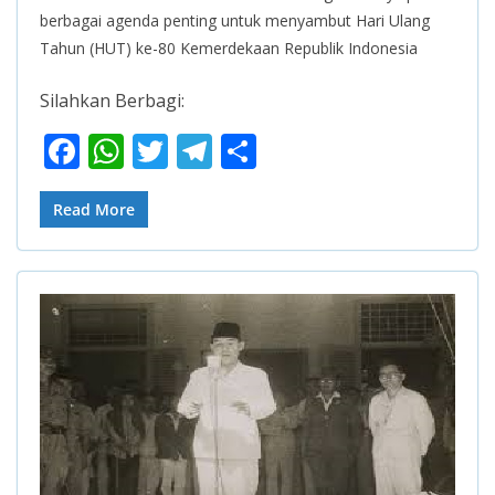
berbagai agenda penting untuk menyambut Hari Ulang
Tahun (HUT) ke-80 Kemerdekaan Republik Indonesia
Silahkan Berbagi:
F
W
T
T
S
ac
h
w
el
h
e
at
itt
e
ar
Read More
b
s
er
gr
e
o
A
a
o
p
m
k
p