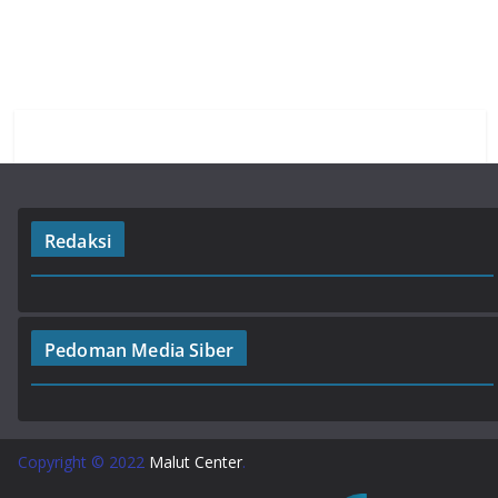
o
A
a
o
p
m
k
p
Redaksi
Pedoman Media Siber
Copyright © 2022
Malut Center
.