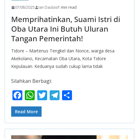
07/08/2025
Ian Daulasi
1 min read
Memprihatinkan, Suami Istri di
Oba Utara Ini Butuh Uluran
Tangan Pemerintah!
Tidore – Martenus Tengkel dan Nonce, warga desa
Akekolano, Kecamatan Oba Utara, Kota Tidore
Kepulauan. Keduanya sudah cukup lama tidak
Silahkan Berbagi:
F
W
T
T
S
ac
h
w
el
h
e
at
itt
e
ar
Read More
b
s
er
gr
e
o
A
a