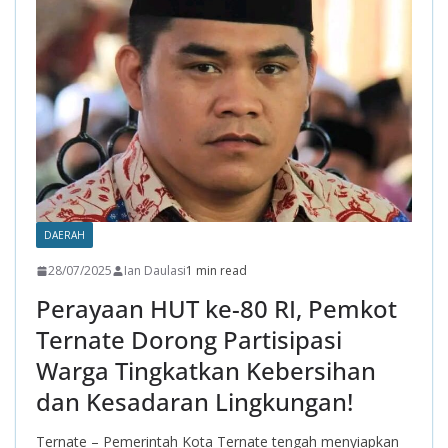
o
p
m
k
p
DAERAH
28/07/2025
Ian Daulasi
1 min read
Perayaan HUT ke-80 RI, Pemkot
Ternate Dorong Partisipasi
Warga Tingkatkan Kebersihan
dan Kesadaran Lingkungan!
Ternate – Pemerintah Kota Ternate tengah menyiapkan