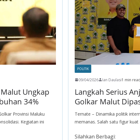
POLITIK
09/04/2026
Ian Daulasi
1 min rea
r Malut Ungkap
Langkah Serius An
mbuhan 34%
Golkar Malut Dipas
olkar Provinsi Maluku
Ternate – Dinamika politik inter
olidasi. Kegiatan ini
memanas. Salah satu figur kuat
Silahkan Berbagi: