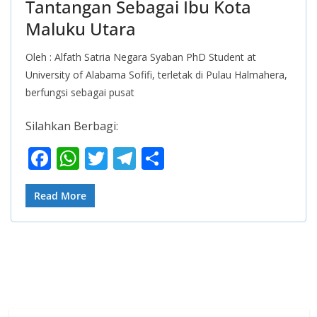
Tantangan Sebagai Ibu Kota
Maluku Utara
Oleh : Alfath Satria Negara Syaban PhD Student at
University of Alabama Sofifi, terletak di Pulau Halmahera,
berfungsi sebagai pusat
Silahkan Berbagi:
F
W
T
T
S
ac
h
w
el
h
e
at
itt
e
ar
Read More
b
s
er
gr
e
o
A
a
o
p
m
k
p