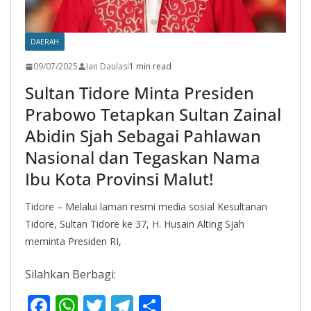
DAERAH
09/07/2025
Ian Daulasi
1 min read
Sultan Tidore Minta Presiden
Prabowo Tetapkan Sultan Zainal
Abidin Sjah Sebagai Pahlawan
Nasional dan Tegaskan Nama
Ibu Kota Provinsi Malut!
Tidore – Melalui laman resmi media sosial Kesultanan
Tidore, Sultan Tidore ke 37, H. Husain Alting Sjah
meminta Presiden RI,
Silahkan Berbagi:
F
W
T
T
S