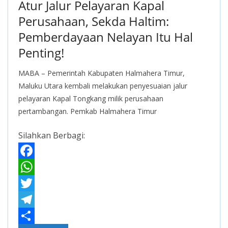
Atur Jalur Pelayaran Kapal
Perusahaan, Sekda Haltim:
Pemberdayaan Nelayan Itu Hal
Penting!
MABA – Pemerintah Kabupaten Halmahera Timur,
Maluku Utara kembali melakukan penyesuaian jalur
pelayaran Kapal Tongkang milik perusahaan
pertambangan. Pemkab Halmahera Timur
Silahkan Berbagi:
F
a
W
c
h
T
e
a
w
T