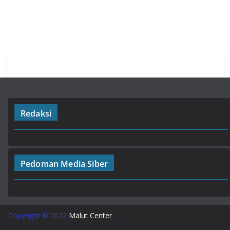
o
A
a
o
p
m
k
p
Redaksi
Pedoman Media Siber
Copyright © 2022
Malut Center
.