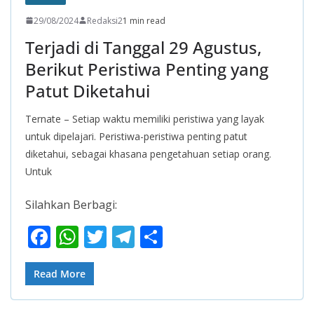
29/08/2024
Redaksi2
1 min read
Terjadi di Tanggal 29 Agustus,
Berikut Peristiwa Penting yang
Patut Diketahui
Ternate – Setiap waktu memiliki peristiwa yang layak
untuk dipelajari. Peristiwa-peristiwa penting patut
diketahui, sebagai khasana pengetahuan setiap orang.
Untuk
Silahkan Berbagi:
F
W
T
T
S
ac
h
w
el
h
e
at
itt
e
ar
Read More
b
s
er
gr
e