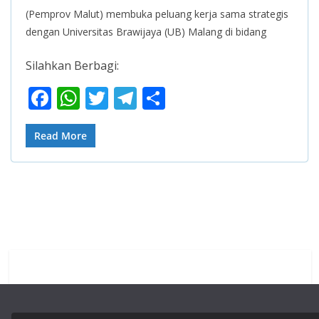
(Pemprov Malut) membuka peluang kerja sama strategis
dengan Universitas Brawijaya (UB) Malang di bidang
Silahkan Berbagi:
F
W
T
T
S
ac
h
w
el
h
e
at
itt
e
ar
Read More
b
s
er
gr
e
o
A
a
o
p
m
k
p