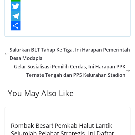
a
W
c
h
T
e
a
w
T
b
t
i
e
S
o
s
t
l
h
Salurkan BLT Tahap Ke Tiga, Ini Harapan Pemerintah
o
A
t
e
a
Desa Modapia
k
p
e
g
r
Gelar Sosialisasi Pemilih Cerdas, Ini Harapan PPK
p
r
r
e
Ternate Tengah dan PPS Kelurahan Stadion
a
You May Also Like
m
Rombak Besar! Pemkab Halut Lantik
Sejumlah Pejabat Strategis, Ini Daftar