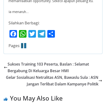
memanfaatkan opportunity. Sekecil apapun peluang itu.
Ia menaruh…
Silahkan Berbagi:
F
W
T
T
S
ac
h
w
el
h
Pages:
1
2
e
at
itt
e
ar
b
s
er
gr
e
o
A
a
Sukses Training 103 Peserta, Baslan : Selamat
o
p
m
Bergabung Di Keluarga Besar HMI
k
p
Gelar Sosialisasi Netralitas ASN, Bawaslu Sula : ASN
Jangan Terlibat Dalam Kampanye Politik
You May Also Like