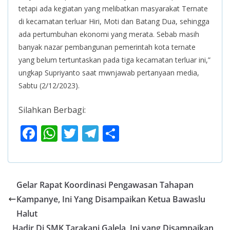
tetapi ada kegiatan yang melibatkan masyarakat Ternate
di kecamatan terluar Hiri, Moti dan Batang Dua, sehingga
ada pertumbuhan ekonomi yang merata. Sebab masih
banyak nazar pembangunan pemerintah kota ternate
yang belum tertuntaskan pada tiga kecamatan terluar ini,”
ungkap Supriyanto saat mwnjawab pertanyaan media,
Sabtu (2/12/2023).
Silahkan Berbagi:
F
W
T
T
S
ac
h
w
el
h
e
at
itt
e
ar
b
s
er
gr
e
Gelar Rapat Koordinasi Pengawasan Tahapan
o
A
a
Kampanye, Ini Yang Disampaikan Ketua Bawaslu
o
p
m
Halut
Hadir Di SMK Tarakani Galela, Ini yang Disampaikan