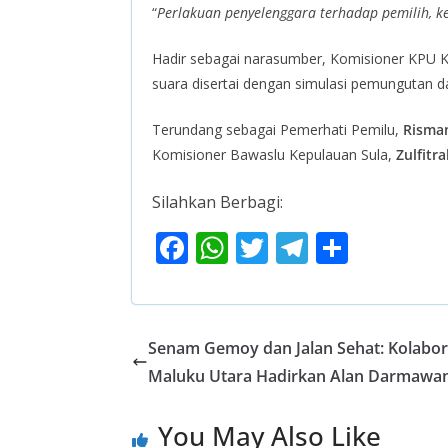
“
Perlakuan penyelenggara terhadap pemilih, k
Hadir sebagai narasumber, Komisioner KPU 
suara disertai dengan simulasi pemungutan d
Terundang sebagai Pemerhati Pemilu,
Risma
Komisioner Bawaslu Kepulauan Sula,
Zulfitr
Silahkan Berbagi:
F
W
T
T
S
ac
h
w
el
h
e
at
itt
e
ar
b
s
er
gr
e
Senam Gemoy dan Jalan Sehat: Kolabo
o
A
a
Maluku Utara Hadirkan Alan Darmawa
o
p
m
You May Also Like
k
p