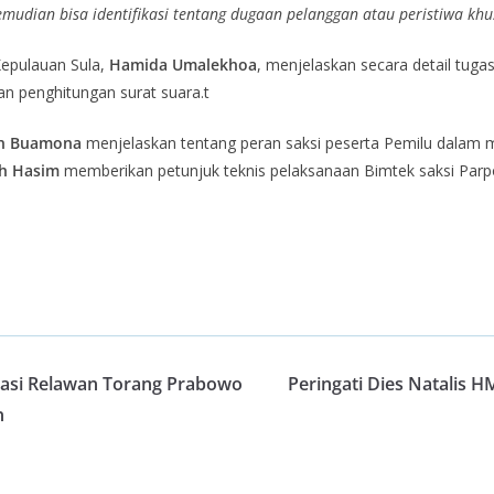
emudian bisa identifikasi tentang dugaan pelanggan atau peristiwa kh
Kepulauan Sula,
Hamida Umalekhoa
, menjelaskan secara detail tug
an penghitungan surat suara.t
n Buamona
menjelaskan tentang peran saksi peserta Pemilu dalam meng
ah Hasim
memberikan petunjuk teknis pelaksanaan Bimtek saksi Parpol
rasi Relawan Torang Prabowo
Peringati Dies Natalis 
n