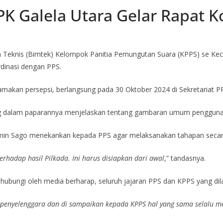
PK Galela Utara Gelar Rapat K
Teknis (Bimtek) Kelompok Panitia Pemungutan Suara (KPPS) se Kecam
dinasi dengan PPS.
makan persepsi, berlangsung pada 30 Oktober 2024 di Sekretariat PP
ing dalam paparannya menjelaskan tentang gambaran umum penggunaa
smin Sago menekankan kepada PPS agar melaksanakan tahapan secara
rhadap hasil Pilkada. Ini harus disiapkan dari awal
,” tandasnya.
hubungi oleh media berharap, seluruh jajaran PPS dan KPPS yang dilan
 penyelenggara dan di sampaikan kepada KPPS hal yang sama selalu men