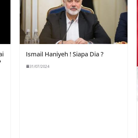
ai
Ismail Haniyeh ! Siapa Dia ?
P
31/07/2024