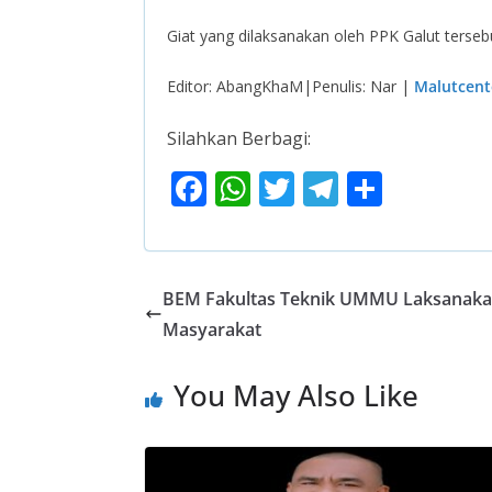
Giat yang dilaksanakan oleh PPK Galut terseb
Editor: AbangKhaM|Penulis: Nar |
Malutcent
Silahkan Berbagi:
F
W
T
T
S
ac
h
w
el
h
e
at
itt
e
ar
b
s
er
gr
e
BEM Fakultas Teknik UMMU Laksanakan
o
A
a
Masyarakat
o
p
m
You May Also Like
k
p