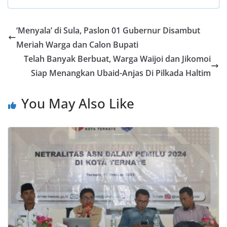
e
at
itt
e
ar
b
s
er
gr
e
‘Menyala’ di Sula, Paslon 01 Gubernur Disambut
o
A
a
Meriah Warga dan Calon Bupati
o
p
m
Telah Banyak Berbuat, Warga Waijoi dan Jikomoi
k
p
Siap Menangkan Ubaid-Anjas Di Pilkada Haltim
You May Also Like