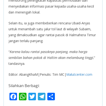
mendorong peningkatan kapasitas permodalan dan
menyediakan informasi pasar kepada usaha-usaha kecil
dan menengah lokal.
Selain itu, ia juga membeberkan rencana Ubaid-Anjas
untuk menambah satu jalur tol laut di wilayah Subaim,
yang dimaksudkan agar rantai pasok di Halmahera Timur
jangan terlalu panjang.
“
Karena kalau rantai pasoknya panjang, maka harga
sembilan bahan pokok di Haltim akan melambung tinggi,
”
tandasnya.
Editor: AbangKhaM|Penulis: Tim MC|
Malutcenter.com
Silahkan Berbagi:
F
W
T
T
S
ac
h
w
el
h