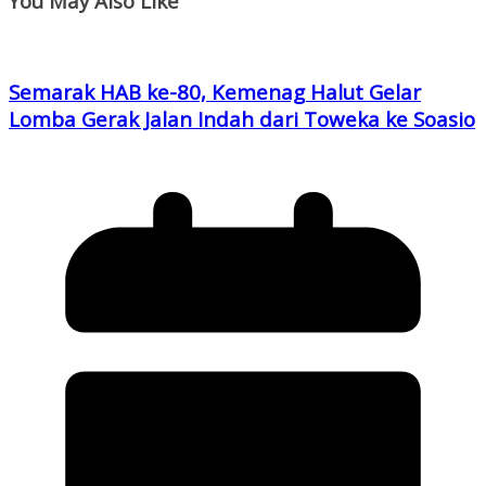
You May Also Like
Semarak HAB ke-80, Kemenag Halut Gelar
Lomba Gerak Jalan Indah dari Toweka ke Soasio