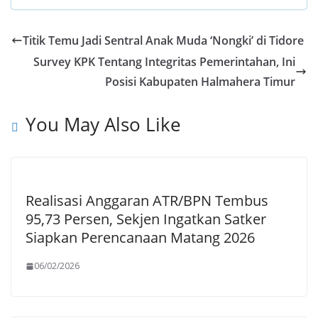
b
t
i
e
S
o
s
t
l
h
Titik Temu Jadi Sentral Anak Muda ‘Nongki’ di Tidore
o
A
t
e
a
Survey KPK Tentang Integritas Pemerintahan, Ini
k
p
e
g
r
Posisi Kabupaten Halmahera Timur
p
r
r
e
You May Also Like
a
m
Realisasi Anggaran ATR/BPN Tembus
95,73 Persen, Sekjen Ingatkan Satker
Siapkan Perencanaan Matang 2026
06/02/2026