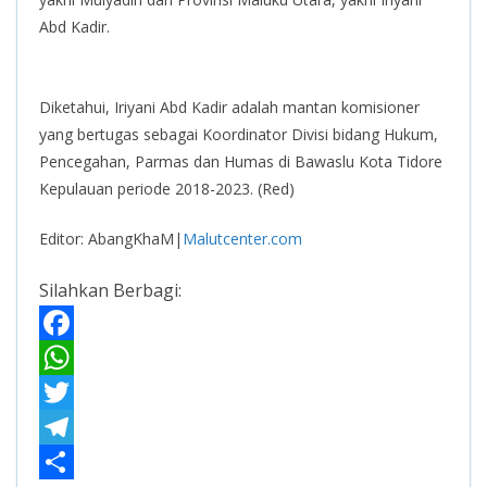
Abd Kadir.
Diketahui, Iriyani Abd Kadir adalah mantan komisioner
yang bertugas sebagai Koordinator Divisi bidang Hukum,
Pencegahan, Parmas dan Humas di Bawaslu Kota Tidore
Kepulauan periode 2018-2023. (Red)
Editor: AbangKhaM|
Malutcenter.com
Silahkan Berbagi:
F
a
W
c
h
T
e
a
w
T