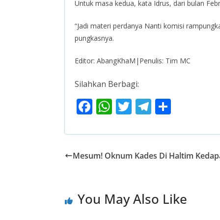
Untuk masa kedua, kata Idrus, dari bulan Feb
“Jadi materi perdanya Nanti komisi rampungk
pungkasnya.
Editor: AbangKhaM|Penulis: Tim MC
Silahkan Berbagi:
F
W
T
T
S
ac
h
w
el
h
e
at
itt
e
ar
b
s
er
gr
e
Mesum! Oknum Kades Di Haltim Kedapat
o
A
a
o
p
m
You May Also Like
k
p