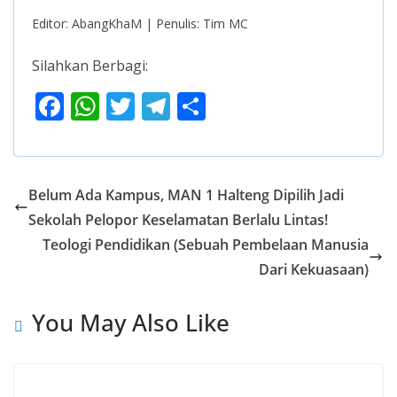
Editor: AbangKhaM | Penulis: Tim MC
Silahkan Berbagi:
F
W
T
T
S
ac
h
w
el
h
e
at
itt
e
ar
b
s
er
gr
e
Belum Ada Kampus, MAN 1 Halteng Dipilih Jadi
o
A
a
Sekolah Pelopor Keselamatan Berlalu Lintas!
o
p
m
Teologi Pendidikan (Sebuah Pembelaan Manusia
k
p
Dari Kekuasaan)
You May Also Like