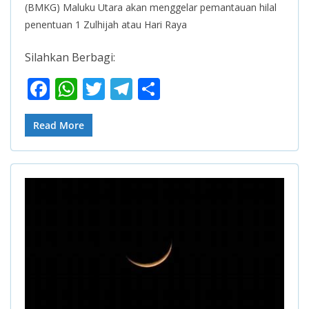
(BMKG) Maluku Utara akan menggelar pemantauan hilal
penentuan 1 Zulhijah atau Hari Raya
Silahkan Berbagi:
F
W
T
T
S
ac
h
w
el
h
e
at
itt
e
ar
Read More
b
s
er
gr
e
o
A
a
o
p
m
k
p