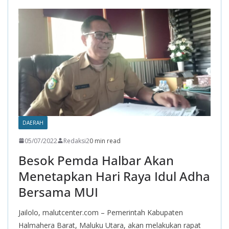
o
A
a
o
p
m
k
p
DAERAH
05/07/2022
Redaksi2
0 min read
Besok Pemda Halbar Akan
Menetapkan Hari Raya Idul Adha
Bersama MUI
Jailolo, malutcenter.com – Pemerintah Kabupaten
Halmahera Barat, Maluku Utara, akan melakukan rapat