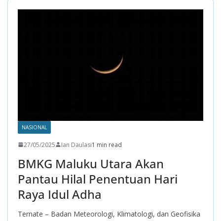
o
A
a
o
p
m
k
p
NASIONAL
27/05/2025
Ian Daulasi
1 min read
BMKG Maluku Utara Akan
Pantau Hilal Penentuan Hari
Raya Idul Adha
Ternate – Badan Meteorologi, Klimatologi, dan Geofisika