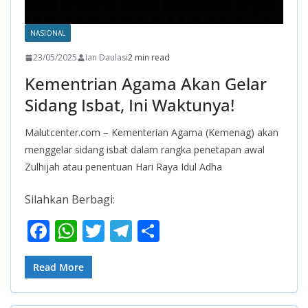
NASIONAL
23/05/2025
Ian Daulasi
2 min read
Kementrian Agama Akan Gelar
Sidang Isbat, Ini Waktunya!
Malutcenter.com – Kementerian Agama (Kemenag) akan
menggelar sidang isbat dalam rangka penetapan awal
Zulhijah atau penentuan Hari Raya Idul Adha
Silahkan Berbagi:
F
W
T
T
S
ac
h
w
el
h
e
at
itt
e
ar
Read More
b
s
er
gr
e