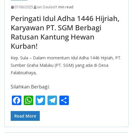
07/06/2025
Ian Daulasi
1 min read
Peringati Idul Adha 1446 Hijriah,
Karyawan PT. SGM Berbagi
Ratusan Kantung Hewan
Kurban!
Kep. Sula – Dalam momentum Idul Adha 1446 Hijriah, PT.
Sumber Graha Maluku (PT. SGM) yang ada di Desa
Falabisahaya,
Silahkan Berbagi:
F
W
T
T
S
ac
h
w
el
h
e
at
itt
e
ar
Read More
b
s
er
gr
e