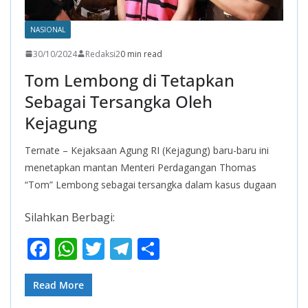
NASIONAL
30/10/2024
Redaksi2
0 min read
Tom Lembong di Tetapkan
Sebagai Tersangka Oleh
Kejagung
Ternate – Kejaksaan Agung RI (Kejagung) baru-baru ini
menetapkan mantan Menteri Perdagangan Thomas
“Tom” Lembong sebagai tersangka dalam kasus dugaan
Silahkan Berbagi:
F
W
T
T
S
ac
h
w
el
h
e
at
itt
e
ar
Read More