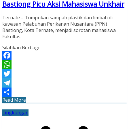
Bastiong Picu Aksi Mahasiswa Unkhair
Ternate – Tumpukan sampah plastik dan limbah di
kawasan Pelabuhan Perikanan Nusantara (PPN)
Bastiong, Kota Ternate, menjadi sorotan mahasiswa
Fakultas
Silahkan Berbagi:
Facebook
WhatsApp
Twitter
Telegram
Read More
Share
Lingkungan