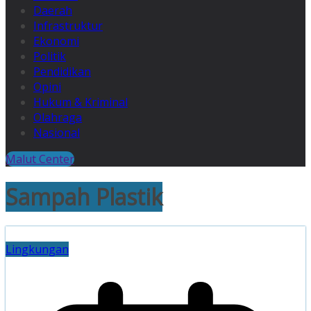
Daerah
Infrastruktur
Ekonomi
Politik
Pendidikan
Opini
Hukum & Kriminal
Olahraga
Nasional
Malut Center
Sampah Plastik
Lingkungan