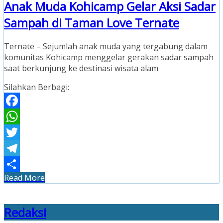
Anak Muda Kohicamp Gelar Aksi Sadar
Sampah di Taman Love Ternate
Ternate – Sejumlah anak muda yang tergabung dalam
komunitas Kohicamp menggelar gerakan sadar sampah
saat berkunjung ke destinasi wisata alam
Silahkan Berbagi:
Facebook
WhatsApp
Twitter
Telegram
Read More
Share
Redaksi