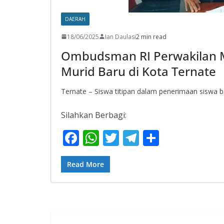
DAERAH
18/06/2025
Ian Daulasi
2 min read
Ombudsman RI Perwakilan Ma
Murid Baru di Kota Ternate
Ternate – Siswa titipan dalam penerimaan siswa b
Silahkan Berbagi:
F
W
T
T
S
ac
h
w
el
h
e
at
itt
e
ar
Read More
b
s
er
gr
e
o
A
a
o
p
m