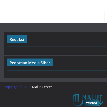
k
p
Redaksi
Pedoman Media Siber
Copyright © 2022
Malut Center
.