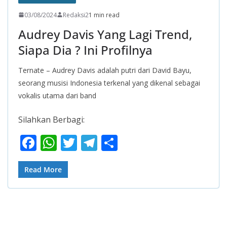
03/08/2024
Redaksi2
1 min read
Audrey Davis Yang Lagi Trend,
Siapa Dia ? Ini Profilnya
Ternate – Audrey Davis adalah putri dari David Bayu,
seorang musisi Indonesia terkenal yang dikenal sebagai
vokalis utama dari band
Silahkan Berbagi:
F
W
T
T
S
ac
h
w
el
h
e
at
itt
e
ar
Read More
b
s
er
gr
e
o
A
a
o
p
m