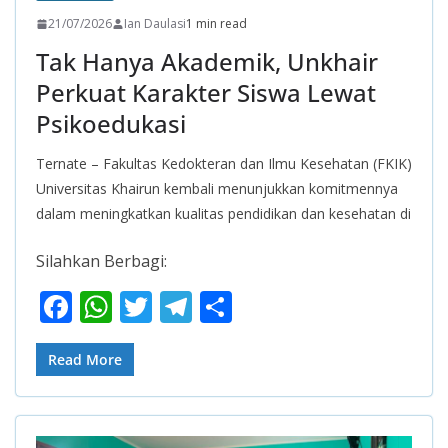
21/07/2026
Ian Daulasi
1 min read
Tak Hanya Akademik, Unkhair
Perkuat Karakter Siswa Lewat
Psikoedukasi
Ternate – Fakultas Kedokteran dan Ilmu Kesehatan (FKIK)
Universitas Khairun kembali menunjukkan komitmennya
dalam meningkatkan kualitas pendidikan dan kesehatan di
Silahkan Berbagi:
F
W
T
T
S
ac
h
w
el
h
e
at
itt
e
ar
Read More
b
s
er
gr
e
o
A
a