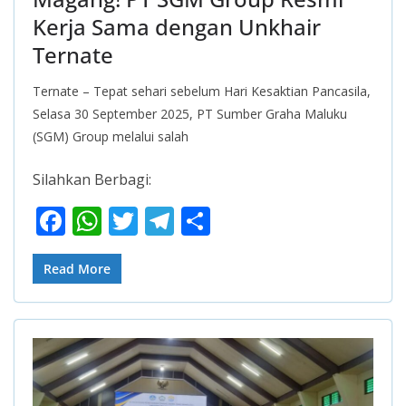
Kerja Sama dengan Unkhair
Ternate
Ternate – Tepat sehari sebelum Hari Kesaktian Pancasila,
Selasa 30 September 2025, PT Sumber Graha Maluku
(SGM) Group melalui salah
Silahkan Berbagi:
F
W
T
T
S
ac
h
w
el
h
e
at
itt
e
ar
Read More
b
s
er
gr
e
o
A
a
o
p
m
k
p