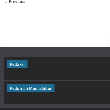
o
A
a
← Previous
o
p
m
k
p
Redaksi
Pedoman Media Siber