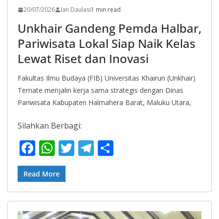
20/07/2026
Ian Daulasi
1 min read
Unkhair Gandeng Pemda Halbar,
Pariwisata Lokal Siap Naik Kelas
Lewat Riset dan Inovasi
Fakultas Ilmu Budaya (FIB) Universitas Khairun (Unkhair)
Ternate menjalin kerja sama strategis dengan Dinas
Pariwisata Kabupaten Halmahera Barat, Maluku Utara,
Silahkan Berbagi:
F
W
T
T
S
ac
h
w
el
h
e
at
itt
e
ar
Read More
b
s
er
gr
e
o
A
a