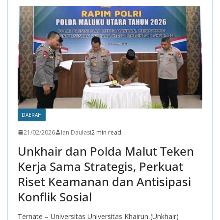
o
A
a
o
p
m
k
p
DAERAH
21/02/2026
Ian Daulasi
2 min read
Unkhair dan Polda Malut Teken
Kerja Sama Strategis, Perkuat
Riset Keamanan dan Antisipasi
Konflik Sosial
Ternate – Universitas Universitas Khairun (Unkhair)