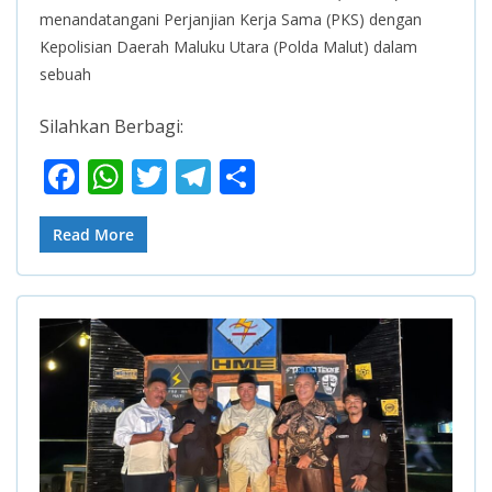
menandatangani Perjanjian Kerja Sama (PKS) dengan
Kepolisian Daerah Maluku Utara (Polda Malut) dalam
sebuah
Silahkan Berbagi:
F
W
T
T
S
ac
h
w
el
h
e
at
itt
e
ar
Read More
b
s
er
gr
e
o
A
a
o
p
m
k
p