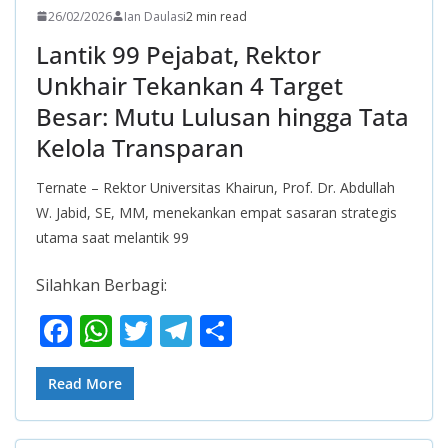
26/02/2026
Ian Daulasi
2 min read
Lantik 99 Pejabat, Rektor
Unkhair Tekankan 4 Target
Besar: Mutu Lulusan hingga Tata
Kelola Transparan
Ternate – Rektor Universitas Khairun, Prof. Dr. Abdullah
W. Jabid, SE, MM, menekankan empat sasaran strategis
utama saat melantik 99
Silahkan Berbagi:
F
W
T
T
S
ac
h
w
el
h
e
at
itt
e
ar
Read More
b
s
er
gr
e