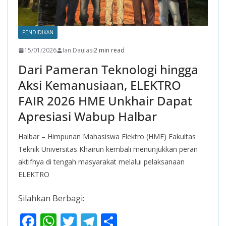
PENDIDIKAN
15/01/2026
Ian Daulasi
2 min read
Dari Pameran Teknologi hingga
Aksi Kemanusiaan, ELEKTRO
FAIR 2026 HME Unkhair Dapat
Apresiasi Wabup Halbar
Halbar – Himpunan Mahasiswa Elektro (HME) Fakultas
Teknik Universitas Khairun kembali menunjukkan peran
aktifnya di tengah masyarakat melalui pelaksanaan
ELEKTRO
Silahkan Berbagi:
F
W
T
T
S