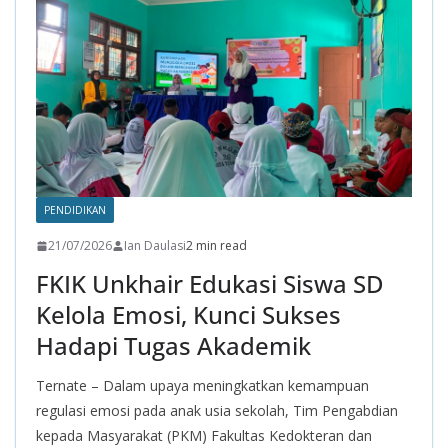
o
p
m
k
p
PENDIDIKAN
21/07/2026
Ian Daulasi
2 min read
FKIK Unkhair Edukasi Siswa SD
Kelola Emosi, Kunci Sukses
Hadapi Tugas Akademik
Ternate – Dalam upaya meningkatkan kemampuan
regulasi emosi pada anak usia sekolah, Tim Pengabdian
kepada Masyarakat (PKM) Fakultas Kedokteran dan