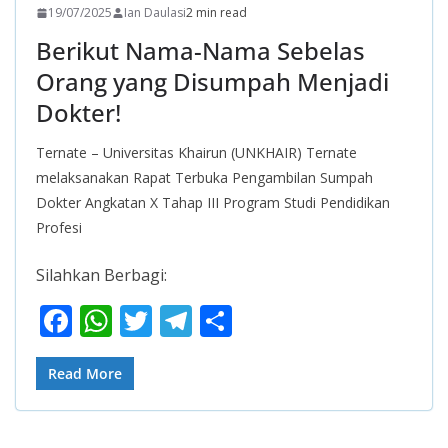
19/07/2025
Ian Daulasi
2 min read
Berikut Nama-Nama Sebelas
Orang yang Disumpah Menjadi
Dokter!
Ternate – Universitas Khairun (UNKHAIR) Ternate
melaksanakan Rapat Terbuka Pengambilan Sumpah
Dokter Angkatan X Tahap III Program Studi Pendidikan
Profesi
Silahkan Berbagi:
F
W
T
T
S
ac
h
w
el
h
e
at
itt
e
ar
Read More
b
s
er
gr
e