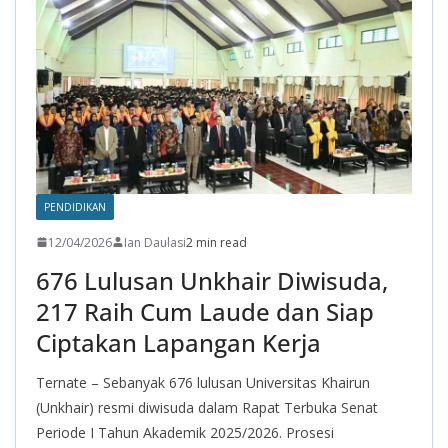
o
p
m
k
p
PENDIDIKAN
12/04/2026
Ian Daulasi
2 min read
676 Lulusan Unkhair Diwisuda,
217 Raih Cum Laude dan Siap
Ciptakan Lapangan Kerja
Ternate – Sebanyak 676 lulusan Universitas Khairun
(Unkhair) resmi diwisuda dalam Rapat Terbuka Senat
Periode I Tahun Akademik 2025/2026. Prosesi