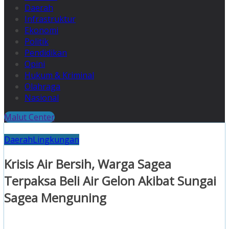
Daerah
Infrastruktur
Ekonomi
Politik
Pendidikan
Opini
Hukum & Kriminal
Olahraga
Nasional
Malut Center
Daerah
Lingkungan
Krisis Air Bersih, Warga Sagea
Terpaksa Beli Air Gelon Akibat Sungai
Sagea Menguning