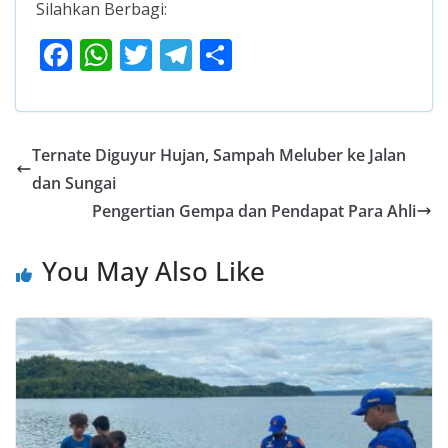
Silahkan Berbagi:
F
W
T
T
S
ac
h
w
el
h
e
at
itt
e
ar
b
s
er
gr
e
Ternate Diguyur Hujan, Sampah Meluber ke Jalan
o
A
a
dan Sungai
o
p
m
Pengertian Gempa dan Pendapat Para Ahli
k
p
You May Also Like