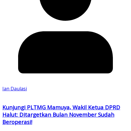
Ian Daulasi
Kunjungi PLTMG Mamuya, Wakil Ketua DPRD
Halut: Ditargetkan Bulan November Sudah
Beroperasi!