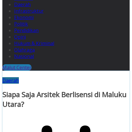
Daerah
Infrastruktur
Ekonomi
Politik
Pendidikan
Opini
Hukum & Kriminal
Olahraga
Nasional
Malut Center
Daerah
Siapa Saja Arsitek Berlisensi di Maluku
Utara?