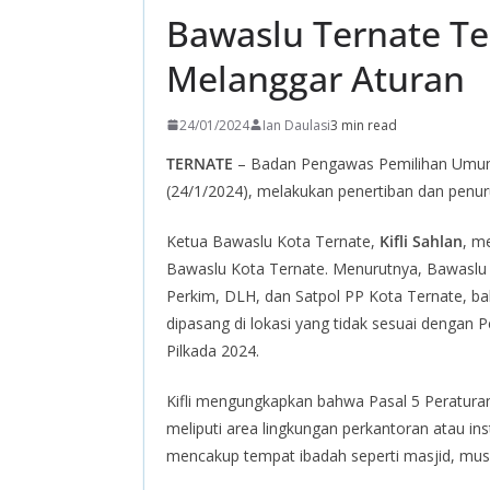
Bawaslu Ternate T
Melanggar Aturan
24/01/2024
Ian Daulasi
3 min read
TERNATE
– Badan Pengawas Pemilihan Umum 
(24/1/2024), melakukan penertiban dan penur
Ketua Bawaslu Kota Ternate,
Kifli Sahlan
, m
Bawaslu Kota Ternate. Menurutnya, Bawaslu 
Perkim, DLH, dan Satpol PP Kota Ternate, ba
dipasang di lokasi yang tidak sesuai deng
Pilkada 2024.
Kifli mengungkapkan bahwa Pasal 5 Peraturan
meliputi area lingkungan perkantoran atau in
mencakup tempat ibadah seperti masjid, mushol