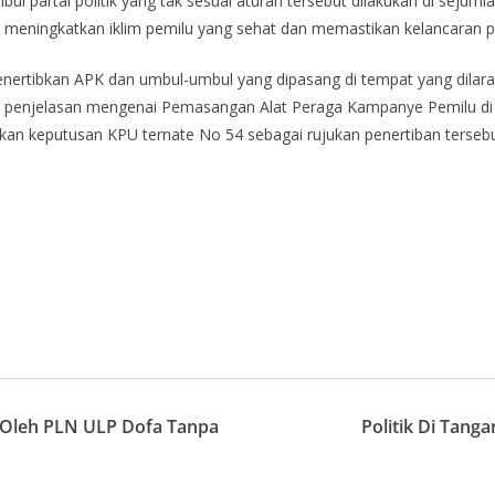
 partai politik yang tak sesuai aturan tersebut dilakukan di sejumla
pat meningkatkan iklim pemilu yang sehat dan memastikan kelancaran 
nertibkan APK dan umbul-umbul yang dipasang di tempat yang dila
, penjelasan mengenai Pemasangan Alat Peraga Kampanye Pemilu di
dikan keputusan KPU ternate No 54 sebagai rujukan penertiban terseb
 Oleh PLN ULP Dofa Tanpa
Politik Di Tang