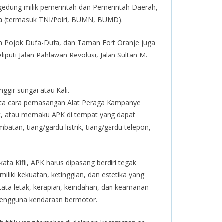
, gedung milik pemerintah dan Pemerintah Daerah,
nnya (termasuk TNI/Polri, BUMN, BUMD).
n Pojok Dufa-Dufa, dan Taman Fort Oranje juga
iputi Jalan Pahlawan Revolusi, Jalan Sultan M.
ggir sungai atau Kali.
 tata cara pemasangan Alat Peraga Kampanye
at, atau memaku APK di tempat yang dapat
an, tiang/gardu listrik, tiang/gardu telepon,
ta Kifli, APK harus dipasang berdiri tegak
iliki kekuatan, ketinggian, dan estetika yang
tata letak, kerapian, keindahan, dan keamanan
pengguna kendaraan bermotor.