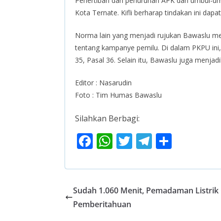
Penertiban dan penurunan APK dan umbul-umbul
Kota Ternate. Kifli berharap tindakan ini da
Norma lain yang menjadi rujukan Bawaslu me
tentang kampanye pemilu. Di dalam PKPU ini
35, Pasal 36. Selain itu, Bawaslu juga menja
Editor : Nasarudin
Foto : Tim Humas Bawaslu
Silahkan Berbagi:
F
W
T
T
S
ac
h
w
el
h
e
at
itt
e
ar
b
s
er
gr
e
Sudah 1.060 Menit, Pemadaman Listrik
o
A
a
Pemberitahuan
o
p
m