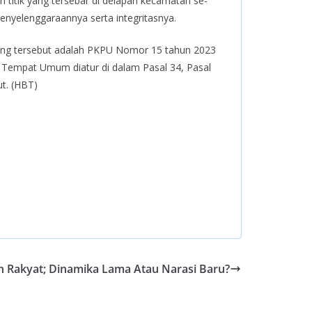
h titik yang tersebar di delapan kecamatan se-
penyelenggaraannya serta integritasnya.
rang tersebut adalah PKPU Nomor 15 tahun 2023
 Tempat Umum diatur di dalam Pasal 34, Pasal
ut. (HBT)
an Rakyat; Dinamika Lama Atau Narasi Baru?