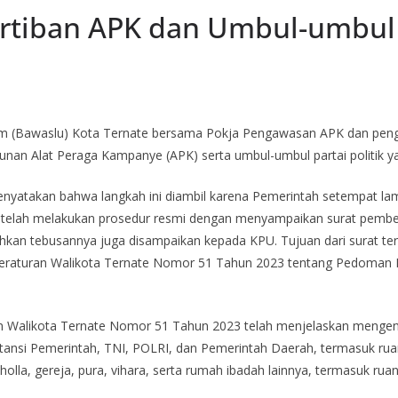
ertiban APK dan Umbul-umbul
(Bawaslu) Kota Ternate bersama Pokja Pengawasan APK dan penga
unan Alat Peraga Kampanye (APK) serta umbul-umbul partai politik ya
enyatakan bahwa langkah ini diambil karena Pemerintah setempat lam
telah melakukan prosedur resmi dengan menyampaikan surat pemberit
hkan tebusannya juga disampaikan kepada KPU. Tujuan dari surat te
an Peraturan Walikota Ternate Nomor 51 Tahun 2023 tentang Pedoma
 Walikota Ternate Nomor 51 Tahun 2023 telah menjelaskan mengenai 
stansi Pemerintah, TNI, POLRI, dan Pemerintah Daerah, termasuk ruan
la, gereja, pura, vihara, serta rumah ibadah lainnya, termasuk ruang 