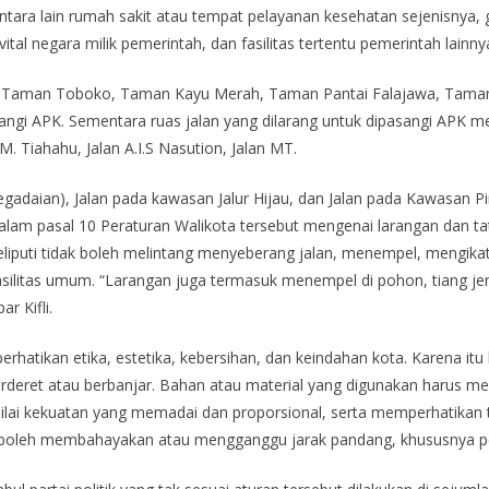
antara lain rumah sakit atau tempat pelayanan kesehatan sejenisnya
ital negara milik pemerintah, dan fasilitas tertentu pemerintah lai
la, Taman Toboko, Taman Kayu Merah, Taman Pantai Falajawa, Tama
angi APK. Sementara ruas jalan yang dilarang untuk dipasangi APK mel
 M. Tiahahu, Jalan A.I.S Nasution, Jalan MT.
gadaian), Jalan pada kawasan Jalur Hijau, dan Jalan pada Kawasan Pin
i dalam pasal 10 Peraturan Walikota tersebut mengenai larangan dan
eliputi tidak boleh melintang menyeberang jalan, menempel, mengik
litas umum. “Larangan juga termasuk menempel di pohon, tiang jembat
ar Kifli.
tikan etika, estetika, kebersihan, dan keindahan kota. Karena itu ka
erderet atau berbanjar. Bahan atau material yang digunakan harus mem
 nilai kekuatan yang memadai dan proporsional, serta memperhatikan 
k boleh membahayakan atau mengganggu jarak pandang, khususnya 