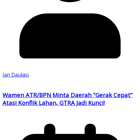
Ian Daulasi
Wamen ATR/BPN Minta Daerah “Gerak Cepat”
Atasi Konflik Lahan, GTRA Jadi Kunci!