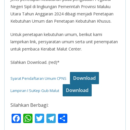
Negeri Sipil di lingkungan Pemerintah Provinsi Maluku
Utara Tahun Anggaran 2024 dibagi menjadi Penetapan
Kebutuhan Umum dan Penetapan Kebutuhan Khusus.
Untuk penetapan kebutuhan umum, berikut kami
lampirkan link, persyaratan umum serta unit penempatan
untuk pembaca Kerabat Malut Center.
Silahkan Download. (red)*
Download
Syarat Pendaftaran Umum CPNS
Download
Lampiran I SuKep Gub Malut
Silahkan Berbagi:
F
W
T
T
S
ac
h
w
el
h