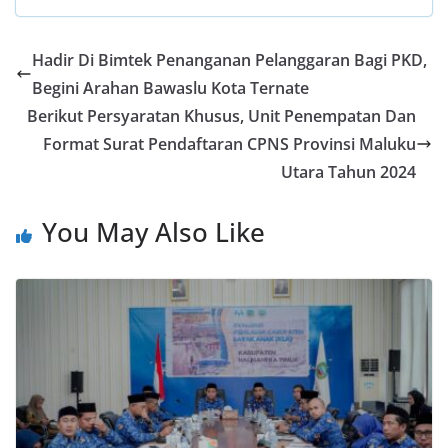
e
at
itt
e
ar
b
s
er
gr
e
Hadir Di Bimtek Penanganan Pelanggaran Bagi PKD,
o
A
a
Begini Arahan Bawaslu Kota Ternate
o
p
m
Berikut Persyaratan Khusus, Unit Penempatan Dan
k
p
Format Surat Pendaftaran CPNS Provinsi Maluku
Utara Tahun 2024
You May Also Like