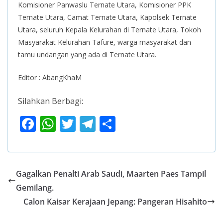
Komisioner Panwaslu Ternate Utara, Komisioner PPK
Ternate Utara, Camat Ternate Utara, Kapolsek Ternate
Utara, seluruh Kepala Kelurahan di Ternate Utara, Tokoh
Masyarakat Kelurahan Tafure, warga masyarakat dan
tamu undangan yang ada di Ternate Utara.
Editor : AbangKhaM
Silahkan Berbagi:
F
W
T
T
S
ac
h
w
el
h
e
at
itt
e
ar
b
s
er
gr
e
Gagalkan Penalti Arab Saudi, Maarten Paes Tampil
o
A
a
Gemilang.
o
p
m
Calon Kaisar Kerajaan Jepang: Pangeran Hisahito
k
p