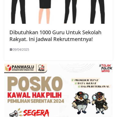
Dibutuhkan 1000 Guru Untuk Sekolah
Rakyat. Ini Jadwal Rekrutmentnya!
09/04/2025