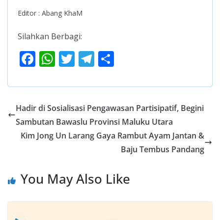
Editor : Abang KhaM
Silahkan Berbagi:
F
W
T
T
S
ac
h
w
el
h
e
at
itt
e
ar
b
s
er
gr
e
Hadir di Sosialisasi Pengawasan Partisipatif, Begini
o
A
a
Sambutan Bawaslu Provinsi Maluku Utara
o
p
m
Kim Jong Un Larang Gaya Rambut Ayam Jantan &
k
p
Baju Tembus Pandang
You May Also Like