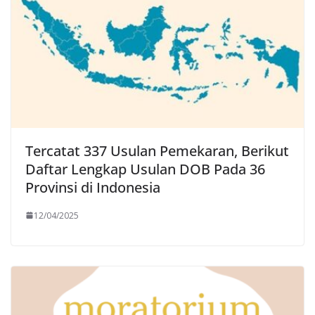
Tercatat 337 Usulan Pemekaran, Berikut
Daftar Lengkap Usulan DOB Pada 36
Provinsi di Indonesia
12/04/2025