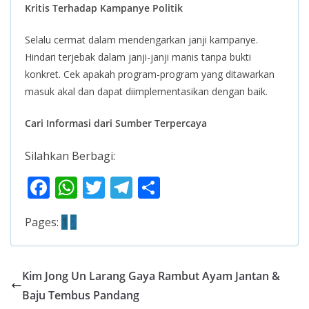
Kritis Terhadap Kampanye Politik
Selalu cermat dalam mendengarkan janji kampanye.
Hindari terjebak dalam janji-janji manis tanpa bukti
konkret. Cek apakah program-program yang ditawarkan
masuk akal dan dapat diimplementasikan dengan baik.
Cari Informasi dari Sumber Terpercaya
Silahkan Berbagi:
F
W
T
T
S
ac
h
w
el
h
Pages:
1
2
e
at
itt
e
ar
b
s
er
gr
e
o
A
a
Kim Jong Un Larang Gaya Rambut Ayam Jantan &
o
p
m
Baju Tembus Pandang