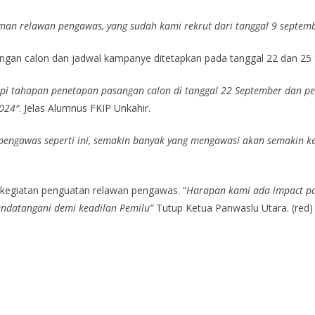
man relawan pengawas, yang sudah kami rekrut dari tanggal 9 septem
angan calon dan jadwal kampanye ditetapkan pada tanggal 22 dan 25
pi tahapan penetapan pasangan calon di tanggal 22 September dan p
024″
. Jelas Alumnus FKIP Unkahir.
ngawas seperti ini, semakin banyak yang mengawasi akan semakin kec
a kegiatan penguatan relawan pengawas. “
Harapan kami ada impact pa
tandatangani demi keadilan Pemilu”
Tutup Ketua Panwaslu Utara. (red)