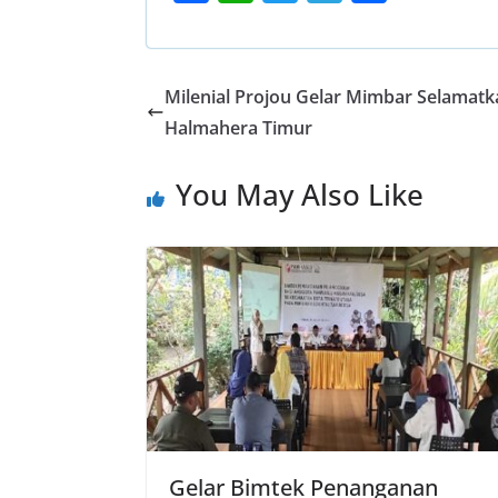
ac
h
w
el
h
e
at
itt
e
ar
b
s
er
gr
e
Milenial Projou Gelar Mimbar Selamat
o
A
a
Halmahera Timur
o
p
m
You May Also Like
k
p
Gelar Bimtek Penanganan