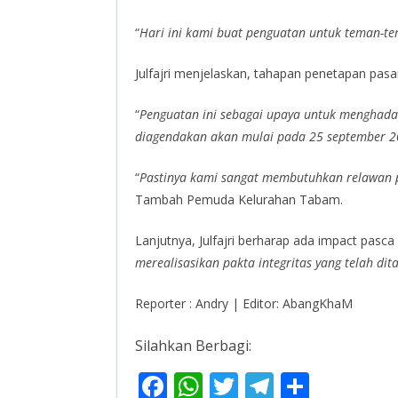
“
Hari ini kami buat penguatan untuk teman-te
Julfajri menjelaskan, tahapan penetapan pas
“
Penguatan ini sebagai upaya untuk menghada
diagendakan akan mulai pada 25 september 2
“
Pastinya kami sangat membutuhkan relawan pe
Tambah Pemuda Kelurahan Tabam.
Lanjutnya, Julfajri berharap ada impact pasc
merealisasikan pakta integritas yang telah di
Reporter : Andry | Editor: AbangKhaM
Silahkan Berbagi:
F
W
T
T
S