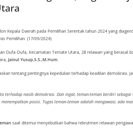
Utara
on Kepala Daerah pada Pemilihan Serentak tahun 2024 yang diagen
s Pemilihan. (17/09/2024)
an Dufa-Dufa, Kecamatan Ternate Utara, 28 relawan yang berasal dar
ara,
Jainul Yusup,S.S.,M.Hum
.
askan tentang pentingnya kepedulian terhadap keadilan demokrasi. 
kita terhadap nasib demokrasi. Dan ingat, teman-teman berdiri sebag
 menempatkan posisi. Tugas teman-teman adalah mengawasi, ada masalah
oleman
saat ditemui menyebutkan bahwa rekrutmen relawan pengawasa