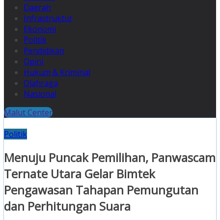
Daerah
Infrastruktur
Ekonomi
Politik
Pendidikan
Opini
Hukum & Kriminal
Olahraga
Nasional
Malut Center
Politik
Menuju Puncak Pemilihan, Panwascam
Ternate Utara Gelar Bimtek
Pengawasan Tahapan Pemungutan
dan Perhitungan Suara