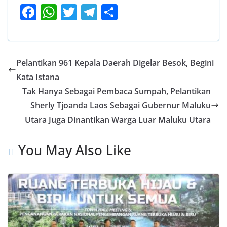
F
W
T
T
S
ac
h
w
el
h
e
at
itt
e
ar
b
s
er
gr
e
Pelantikan 961 Kepala Daerah Digelar Besok, Begini
o
A
a
Kata Istana
o
p
m
Tak Hanya Sebagai Pembaca Sumpah, Pelantikan
k
p
Sherly Tjoanda Laos Sebagai Gubernur Maluku
Utara Juga Dinantikan Warga Luar Maluku Utara
You May Also Like