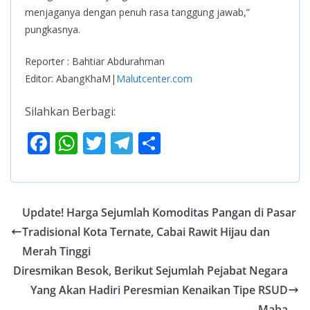
menjaganya dengan penuh rasa tanggung jawab,”
pungkasnya.
Reporter : Bahtiar Abdurahman
Editor: AbangKhaM|
Malutcenter.com
Silahkan Berbagi:
F
W
T
T
S
ac
h
w
el
h
e
at
itt
e
ar
b
s
er
gr
e
Update! Harga Sejumlah Komoditas Pangan di Pasar
o
A
a
Tradisional Kota Ternate, Cabai Rawit Hijau dan
o
p
m
Merah Tinggi
k
p
Diresmikan Besok, Berikut Sejumlah Pejabat Negara
Yang Akan Hadiri Peresmian Kenaikan Tipe RSUD
Maba