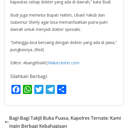
kapasitas setiap dokter yang ada di daerah,” kata Budi.
Budi juga meminta Bupati Haltim, Ubaid Yakub dan
Gubernur Sherly agar bisa memanfaatkan putra-putri
daerah untuk menjadi dokter spesialis.
“Sehingga bisa bersaing dengan dokter yang ada di Jawa,”
pungkasnya. (Red)
Editor: AbangKhaM|
Malutcenter.com
Silahkan Berbagi:
F
W
T
T
S
ac
h
w
el
h
e
at
itt
e
ar
b
s
er
gr
e
Bagi-Bagi Takjil Buka Puasa, Kapolres Ternate: Kami
o
A
a
Ingin Berbagi Kebahagiaan