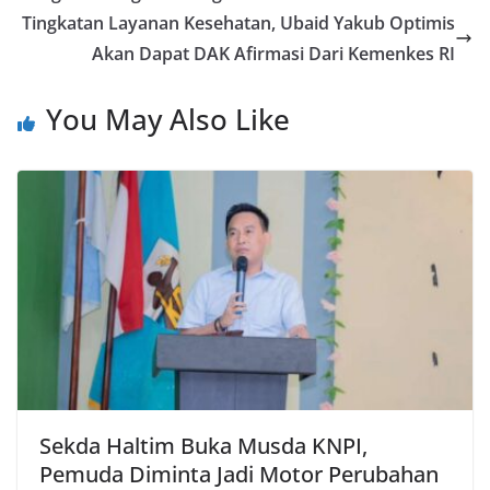
o
p
m
Tingkatan Layanan Kesehatan, Ubaid Yakub Optimis
k
p
Akan Dapat DAK Afirmasi Dari Kemenkes RI
You May Also Like
Sekda Haltim Buka Musda KNPI,
Pemuda Diminta Jadi Motor Perubahan