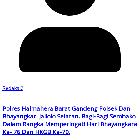
Redaksi2
Polres Halmahera Barat Gandeng Polsek Dan
Bhayangkari Jailolo Selatan, Bagi-Bagi Sembako
Dalam Rangka Memperingati Hari Bhayangkara
Ke- 76 Dan HKGB Ke-70.