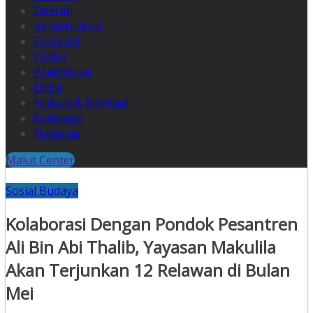
Daerah
Infrastruktur
Ekonomi
Politik
Pendidikan
Opini
Hukum & Kriminal
Olahraga
Nasional
Malut Center
Sosial Budaya
Kolaborasi Dengan Pondok Pesantren
Ali Bin Abi Thalib, Yayasan Makulila
Akan Terjunkan 12 Relawan di Bulan
Mei