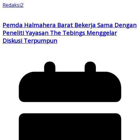
Redaksi2
Pemda Halmahera Barat Bekerja Sama Dengan
Peneliti Yayasan The Tebings Menggelar
Diskusi Terpumpun