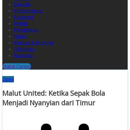
Daerah
Infrastruktur
Ekonomi
Politik
Pendidikan
Opini
Hukum & Kriminal
Olahraga
Nasional
Malut Center
Opini
Malut United: Ketika Sepak Bola
Menjadi Nyanyian dari Timur