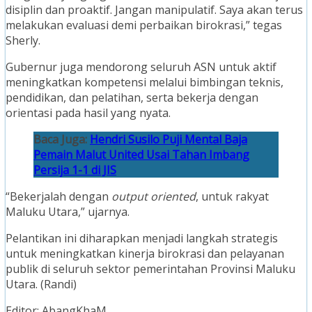
disiplin dan proaktif. Jangan manipulatif. Saya akan terus
melakukan evaluasi demi perbaikan birokrasi,” tegas
Sherly.
Gubernur juga mendorong seluruh ASN untuk aktif
meningkatkan kompetensi melalui bimbingan teknis,
pendidikan, dan pelatihan, serta bekerja dengan
orientasi pada hasil yang nyata.
Baca Juga:
Hendri Susilo Puji Mental Baja
Pemain Malut United Usai Tahan Imbang
Persija 1-1 di JIS
“Bekerjalah dengan
output oriented
, untuk rakyat
Maluku Utara,” ujarnya.
Pelantikan ini diharapkan menjadi langkah strategis
untuk meningkatkan kinerja birokrasi dan pelayanan
publik di seluruh sektor pemerintahan Provinsi Maluku
Utara. (Randi)
Editor: AbangKhaM