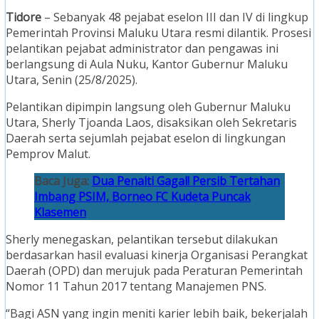
Tidore
– Sebanyak 48 pejabat eselon III dan IV di lingkup
Pemerintah Provinsi Maluku Utara resmi dilantik. Prosesi
pelantikan pejabat administrator dan pengawas ini
berlangsung di Aula Nuku, Kantor Gubernur Maluku
Utara, Senin (25/8/2025).
Pelantikan dipimpin langsung oleh Gubernur Maluku
Utara, Sherly Tjoanda Laos, disaksikan oleh Sekretaris
Daerah serta sejumlah pejabat eselon di lingkungan
Pemprov Malut.
Baca Juga:
Dua Penalti Gagal! Persib Tertahan
Imbang PSIM, Borneo FC Kudeta Puncak
Klasemen
Sherly menegaskan, pelantikan tersebut dilakukan
berdasarkan hasil evaluasi kinerja Organisasi Perangkat
Daerah (OPD) dan merujuk pada Peraturan Pemerintah
Nomor 11 Tahun 2017 tentang Manajemen PNS.
“Bagi ASN yang ingin meniti karier lebih baik, bekerjalah