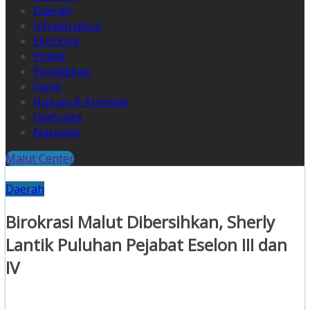
Daerah
Infrastruktur
Ekonomi
Politik
Pendidikan
Opini
Hukum & Kriminal
Olahraga
Nasional
Malut Center
Daerah
Birokrasi Malut Dibersihkan, Sherly
Lantik Puluhan Pejabat Eselon III dan
IV