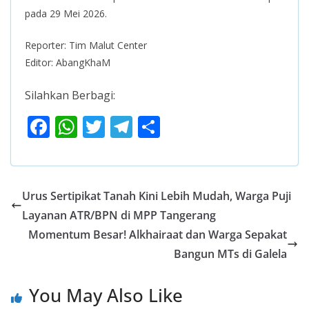
pada 29 Mei 2026.
Reporter: Tim Malut Center
Editor: AbangKhaM
Silahkan Berbagi:
F
W
T
T
S
ac
h
w
el
h
e
at
itt
e
ar
b
s
er
gr
e
Urus Sertipikat Tanah Kini Lebih Mudah, Warga Puji
o
A
a
Layanan ATR/BPN di MPP Tangerang
o
p
m
Momentum Besar! Alkhairaat dan Warga Sepakat
k
p
Bangun MTs di Galela
You May Also Like