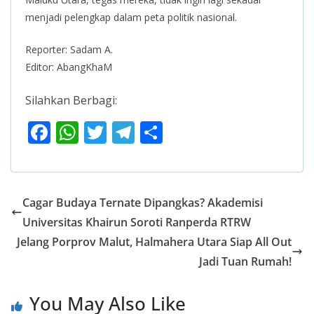
menjadi pelengkap dalam peta politik nasional.
Reporter: Sadam A.
Editor: AbangKhaM
Silahkan Berbagi:
F
W
T
T
S
ac
h
w
el
h
e
at
itt
e
ar
b
s
er
gr
e
Cagar Budaya Ternate Dipangkas? Akademisi
o
A
a
Universitas Khairun Soroti Ranperda RTRW
o
p
m
Jelang Porprov Malut, Halmahera Utara Siap All Out
k
p
Jadi Tuan Rumah!
You May Also Like