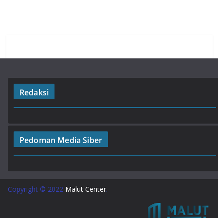
o
p
m
k
p
Redaksi
Pedoman Media Siber
Copyright © 2022
Malut Center
.