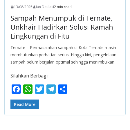
13/08/2025
Ian Daulasi
2 min read
Sampah Menumpuk di Ternate,
Unkhair Hadirkan Solusi Ramah
Lingkungan di Fitu
Ternate – Permasalahan sampah di Kota Ternate masih
membutuhkan perhatian serius. Hingga kini, pengelolaan
sampah belum berjalan optimal sehingga menimbulkan
Silahkan Berbagi:
F
W
T
T
S
ac
h
w
el
h
e
at
itt
e
ar
Read More
b
s
er
gr
e
o
A
a