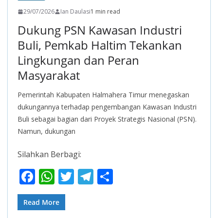
29/07/2026
Ian Daulasi
1 min read
Dukung PSN Kawasan Industri
Buli, Pemkab Haltim Tekankan
Lingkungan dan Peran
Masyarakat
Pemerintah Kabupaten Halmahera Timur menegaskan
dukungannya terhadap pengembangan Kawasan Industri
Buli sebagai bagian dari Proyek Strategis Nasional (PSN).
Namun, dukungan
Silahkan Berbagi:
F
W
T
T
S
ac
h
w
el
h
e
at
itt
e
ar
Read More