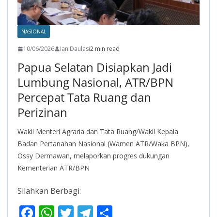
NASIONAL
10/06/2026
Ian Daulasi
2 min read
Papua Selatan Disiapkan Jadi
Lumbung Nasional, ATR/BPN
Percepat Tata Ruang dan
Perizinan
Wakil Menteri Agraria dan Tata Ruang/Wakil Kepala
Badan Pertanahan Nasional (Wamen ATR/Waka BPN),
Ossy Dermawan, melaporkan progres dukungan
Kementerian ATR/BPN
Silahkan Berbagi:
F
W
T
T
S