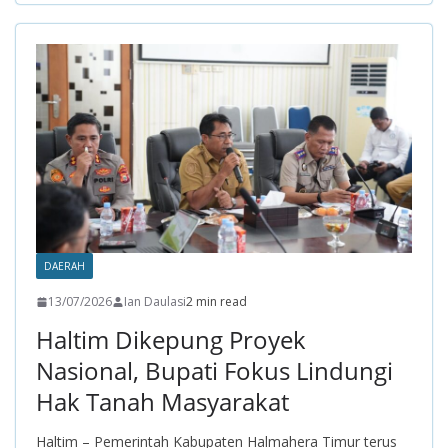
b
s
er
gr
e
o
A
a
o
p
m
k
p
DAERAH
13/07/2026
Ian Daulasi
2 min read
Haltim Dikepung Proyek
Nasional, Bupati Fokus Lindungi
Hak Tanah Masyarakat
Haltim – Pemerintah Kabupaten Halmahera Timur terus