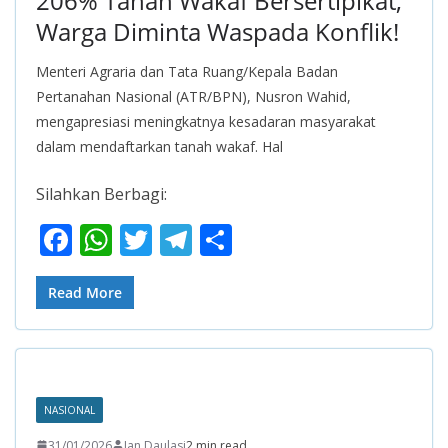
206% Tanah Wakaf Bersertipikat,
Warga Diminta Waspada Konflik!
Menteri Agraria dan Tata Ruang/Kepala Badan
Pertanahan Nasional (ATR/BPN), Nusron Wahid,
mengapresiasi meningkatnya kesadaran masyarakat
dalam mendaftarkan tanah wakaf. Hal
Silahkan Berbagi:
F
W
T
T
S
ac
h
w
el
h
e
at
itt
e
ar
Read More
b
s
er
gr
e
o
A
a
o
p
m
NASIONAL
k
p
31/01/2026
Ian Daulasi
2 min read