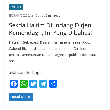
o
p
m
DAERAH
k
p
25/04/2025
Ian Daulasi
0 min read
Sekda Haltim Diundang Dirjen
Kemendagri, Ini Yang Dibahas!
Haltim – Sekretaris Daerah Halmahera Timur, Ricky
Caherul Richfat diundang rapat bersama Direktorat
Jendral Kementerian Dalam Negeri Republik Indonesia,
pada
Silahkan Berbagi:
F
W
T
T
S
ac
h
w
el
h
e
at
itt
e
ar
Read More
b
s
er
gr
e