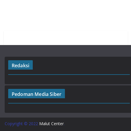
o
A
a
o
p
m
k
p
Redaksi
Pedoman Media Siber
Copyright © 2022
Malut Center
.