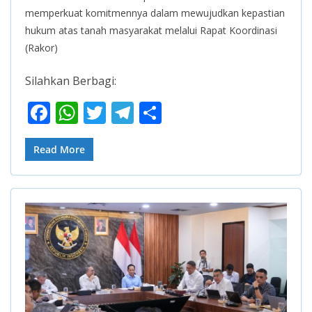
memperkuat komitmennya dalam mewujudkan kepastian
hukum atas tanah masyarakat melalui Rapat Koordinasi
(Rakor)
Silahkan Berbagi:
F
W
T
T
S
ac
h
w
el
h
e
at
itt
e
ar
Read More
b
s
er
gr
e
o
A
a
o
p
m
k
p