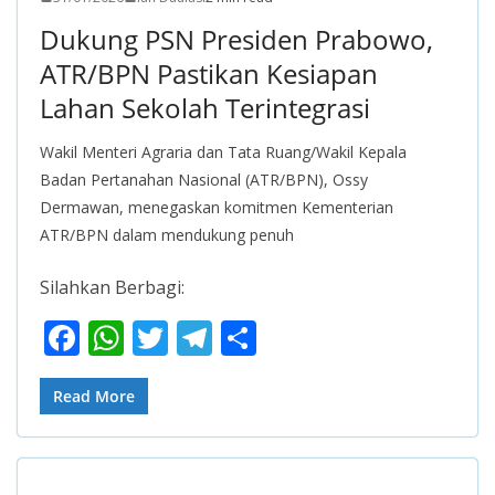
Dukung PSN Presiden Prabowo,
ATR/BPN Pastikan Kesiapan
Lahan Sekolah Terintegrasi
Wakil Menteri Agraria dan Tata Ruang/Wakil Kepala
Badan Pertanahan Nasional (ATR/BPN), Ossy
Dermawan, menegaskan komitmen Kementerian
ATR/BPN dalam mendukung penuh
Silahkan Berbagi:
F
W
T
T
S
ac
h
w
el
h
e
at
itt
e
ar
Read More
b
s
er
gr
e
o
A
a