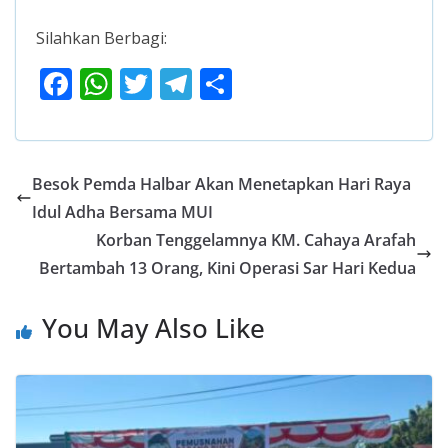
Silahkan Berbagi:
F
W
T
T
S
ac
h
w
el
h
e
at
itt
e
ar
b
s
er
gr
e
Besok Pemda Halbar Akan Menetapkan Hari Raya
o
A
a
Idul Adha Bersama MUI
o
p
m
Korban Tenggelamnya KM. Cahaya Arafah
k
p
Bertambah 13 Orang, Kini Operasi Sar Hari Kedua
You May Also Like