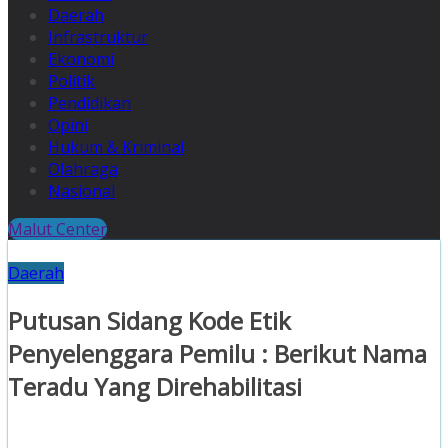
Daerah
Infrastruktur
Ekonomi
Politik
Pendidikan
Opini
Hukum & Kriminal
Olahraga
Nasional
Malut Center
Daerah
Putusan Sidang Kode Etik
Penyelenggara Pemilu : Berikut Nama
Teradu Yang Direhabilitasi