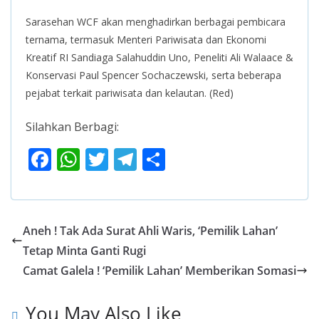
Sarasehan WCF akan menghadirkan berbagai pembicara
ternama, termasuk Menteri Pariwisata dan Ekonomi
Kreatif RI Sandiaga Salahuddin Uno, Peneliti Ali Walaace &
Konservasi Paul Spencer Sochaczewski, serta beberapa
pejabat terkait pariwisata dan kelautan. (Red)
Silahkan Berbagi:
F
W
T
T
S
ac
h
w
el
h
e
at
itt
e
ar
b
s
er
gr
e
Aneh ! Tak Ada Surat Ahli Waris, ‘Pemilik Lahan’
o
A
a
Tetap Minta Ganti Rugi
o
p
m
Camat Galela ! ‘Pemilik Lahan’ Memberikan Somasi
k
p
You May Also Like