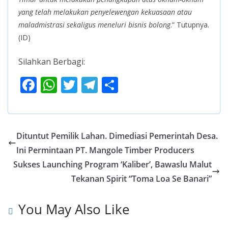
yang telah melakukan penyelewengan kekuasaan atau
maladmistrasi sekaligus meneluri bisnis bolong
.” Tutupnya.
(ID)
Silahkan Berbagi:
F
W
T
T
S
ac
h
w
el
h
e
at
itt
e
ar
b
s
er
gr
e
Dituntut Pemilik Lahan. Dimediasi Pemerintah Desa.
o
A
a
Ini Permintaan PT. Mangole Timber Producers
o
p
m
Sukses Launching Program ‘Kaliber’, Bawaslu Malut
k
p
Tekanan Spirit “Toma Loa Se Banari”
You May Also Like