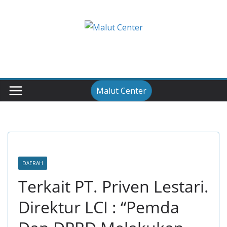
Skip
to
content
Malut Center
DAERAH
Terkait PT. Priven Lestari.
Direktur LCI : “Pemda