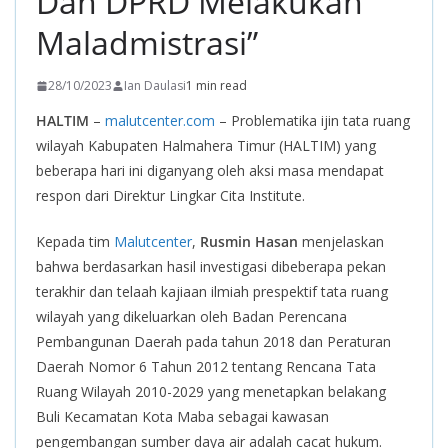
Dan DPRD Melakukan
Maladmistrasi”
28/10/2023
Ian Daulasi
1 min read
HALTIM
–
malutcenter.com
– Problematika ijin tata ruang
wilayah Kabupaten Halmahera Timur (HALTIM) yang
beberapa hari ini diganyang oleh aksi masa mendapat
respon dari Direktur Lingkar Cita Institute.
Kepada tim
Malutcenter
,
Rusmin Hasan
menjelaskan
bahwa berdasarkan hasil investigasi dibeberapa pekan
terakhir dan telaah kajiaan ilmiah prespektif tata ruang
wilayah yang dikeluarkan oleh Badan Perencana
Pembangunan Daerah pada tahun 2018 dan Peraturan
Daerah Nomor 6 Tahun 2012 tentang Rencana Tata
Ruang Wilayah 2010-2029 yang menetapkan belakang
Buli Kecamatan Kota Maba sebagai kawasan
pengembangan sumber daya air adalah cacat hukum.