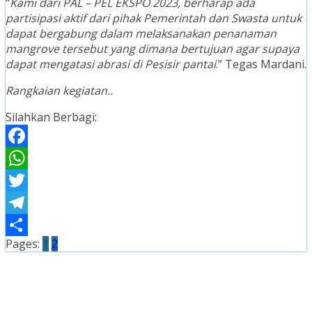
“
Kami dari PAL – PEL EKSPO 2023, berharap ada
partisipasi aktif dari pihak Pemerintah dan Swasta untuk
dapat bergabung dalam melaksanakan penanaman
mangrove tersebut yang dimana bertujuan agar supaya
dapat mengatasi abrasi di Pesisir pantai
.” Tegas Mardani.
Rangkaian kegiatan..
Silahkan Berbagi:
Facebook
WhatsApp
Twitter
Telegram
Pages:
1
2
Share