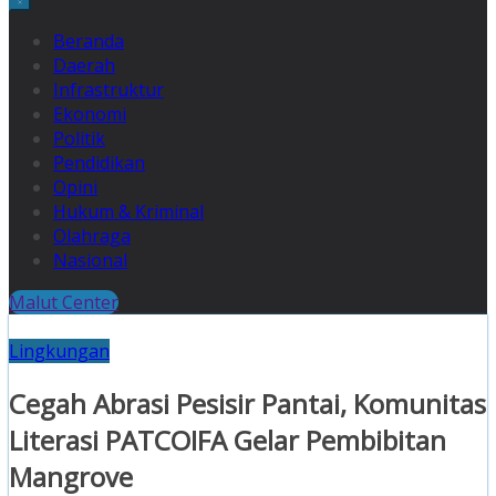
Beranda
Daerah
Infrastruktur
Ekonomi
Politik
Pendidikan
Opini
Hukum & Kriminal
Olahraga
Nasional
Malut Center
Lingkungan
Cegah Abrasi Pesisir Pantai, Komunitas
Literasi PATCOIFA Gelar Pembibitan
Mangrove