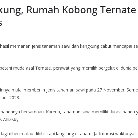
kung, Rumah Kobong Ternate
s
rhasil memanen jenis tanaman sawi dan kangkung cabut mencapai se
etani muda asal Ternate, perawat yang memilih bergelut di dunia pe
 dirinya mulai membenih jenis tanaman sawi pada 27 November. Sem
mber 2023.
panennya bersamaan. Karena, tanaman sawi memiliki durasi panen ya
s Alhasby.
gi dibenih atau dibibit tapi langsung ditanam. Jadi durasi waktunya l