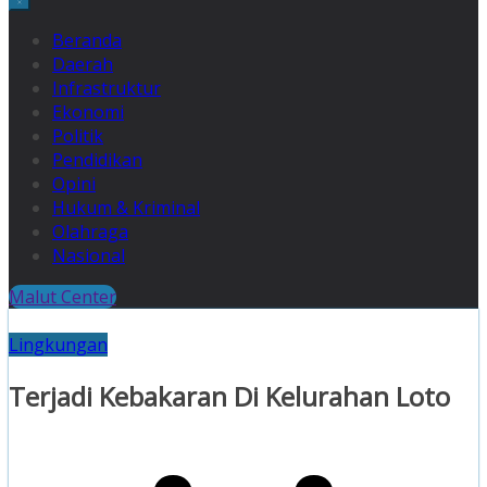
Beranda
Daerah
Infrastruktur
Ekonomi
Politik
Pendidikan
Opini
Hukum & Kriminal
Olahraga
Nasional
Malut Center
Lingkungan
Terjadi Kebakaran Di Kelurahan Loto